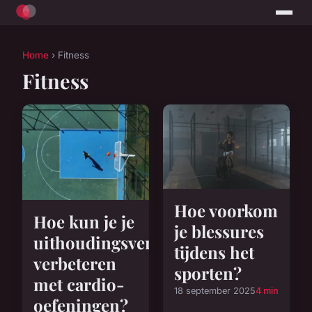
Home
› Fitness
Fitness
Hoe voorkom
Hoe kun je je
je blessures
uithoudingsvermogen
tijdens het
verbeteren
sporten?
met cardio-
18 september 2025
4 min
oefeningen?